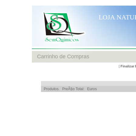
LOJA NATU
Carrinho de Compras
[
Finaliza
Produtos. PreÃ§o Total:
Euros