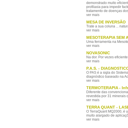
demonstrado muito eficien
profilaxia para impedir fac
tratamento de doenças dos 
ver mais
MESA DE INVERSÃO
Trate a sua coluna ... natu
ver mais
MESOTERAPIA SEM 
Uma ferramenta na Mesote
ver mais
NOVASONIC
Na dor. Por vezes eficient
ver mais
P.A.S. - DIAGNOST
O PAS é a sigla do Sistem
diagnóstico baseado na A
ver mais
TERMOTERAPIA - Infr
Diferente das convenciona
revestida por 31 minerais
ver mais
TERRA QUANT - LAS
O TerraQuant MQ2000, é u
muito alargado de aplicaç
ver mais