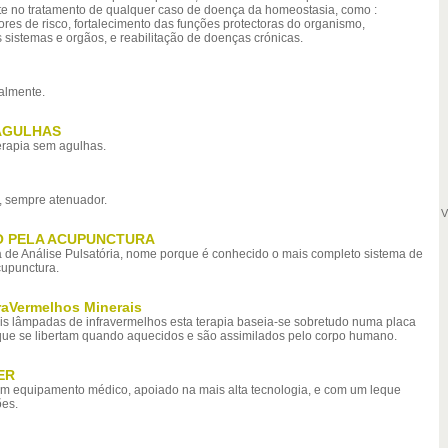
te no tratamento de qualquer caso de doença da homeostasia, como :
tores de risco, fortalecimento das funções protectoras do organismo,
sistemas e orgãos, e reabilitação de doenças crónicas.
ralmente.
AGULHAS
rapia sem agulhas.
e, sempre atenuador.
V
ICO PELA ACUPUNCTURA
a de Análise Pulsatória, nome porque é conhecido o mais completo sistema de
cupunctura.
aVermelhos Minerais
is lâmpadas de infravermelhos esta terapia baseia-se sobretudo numa placa
 que se libertam quando aquecidos e são assimilados pelo corpo humano.
ER
m equipamento médico, apoiado na mais alta tecnologia, e com um leque
ões.