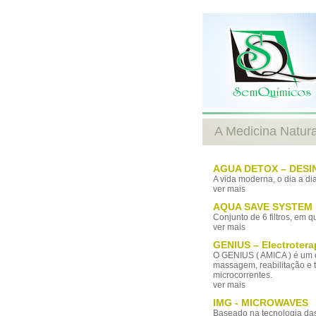
A Medicina Natura
AGUA DETOX – DES
A vida moderna, o dia a di
ver mais
AQUA SAVE SYSTEM
Conjunto de 6 filtros, em
ver mais
GENIUS – Electrotera
O GENIUS ( AMICA ) é um eq
massagem, reabilitação e t
microcorrentes.
ver mais
IMG - MICROWAVES
Baseado na tecnologia das