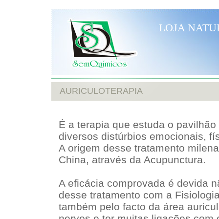
LOJA NATU
AURICULOTERAPIA
É a terapia que estuda o pavilhão 
diversos distúrbios emocionais, fí
A origem desse tratamento milena
China, através da Acupunctura.
A eficácia comprovada é devida n
desse tratamento com a Fisiologi
também pelo facto da área auricul
nervos e ter muitas ligações com