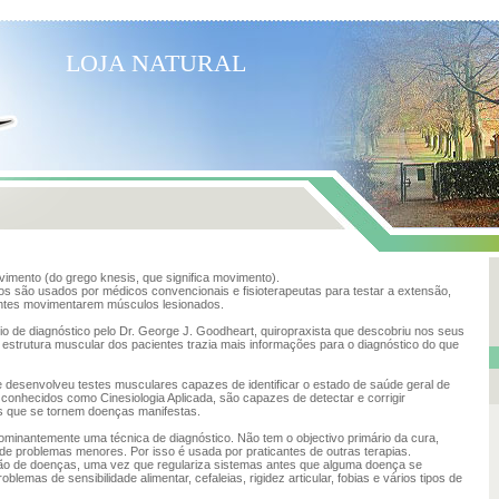
LOJA NATURAL
vimento (do grego knesis, que significa movimento).
s são usados por médicos convencionais e fisioterapeutas para testar a extensão,
entes movimentarem músculos lesionados.
 de diagnóstico pelo Dr. George J. Goodheart, quiropraxista que descobriu nos seus
estrutura muscular dos pacientes trazia mais informações para o diagnóstico do que
le desenvolveu testes musculares capazes de identificar o estado de saúde geral de
 conhecidos como Cinesiologia Aplicada, são capazes de detectar e corrigir
es que se tornem doenças manifestas.
dominantemente uma técnica de diagnóstico. Não tem o objectivo primário da cura,
 problemas menores. Por isso é usada por praticantes de outras terapias.
ão de doenças, uma vez que regulariza sistemas antes que alguma doença se
roblemas de sensibilidade alimentar, cefaleias, rigidez articular, fobias e vários tipos de