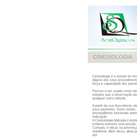
CINESIOLOGIA
Cinesiologia é o estudo do mo
Alguns dos seus procedimento
força e capacidade dos paci
Passou a ser usada como meio
estudos que a observação da 
qualquer outro método.
A partir da sua descoberta, e
seus pacientes. Estes testes,
desequilíbrios funcionais ant
Indicação
A Cinesiologia Aplicada é pre
embora amenize uma porção de
Contudo, é eficaz na prevenç
manifeste. Além disso, alivia p
dor.