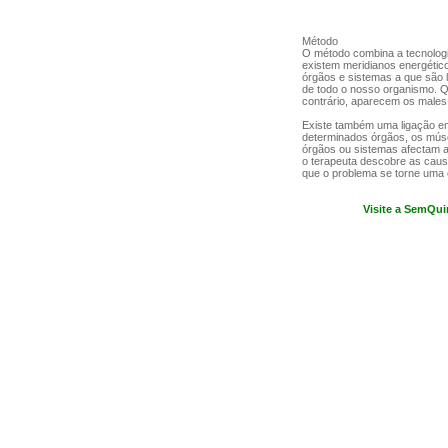
Método
O método combina a tecnologia 
existem meridianos energétic
órgãos e sistemas a que são 
de todo o nosso organismo. Q
contrário, aparecem os males
Existe também uma ligação e
determinados órgãos, os mús
órgãos ou sistemas afectam a
o terapeuta descobre as caus
que o problema se torne uma 
Visite a SemQui