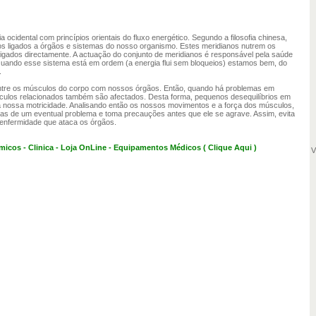
ocidental com princípios orientais do fluxo energético. Segundo a filosofia chinesa,
os ligados a órgãos e sistemas do nosso organismo. Estes meridianos nutrem os
ligados directamente. A actuação do conjunto de meridianos é responsável pela saúde
uando esse sistema está em ordem (a energia flui sem bloqueios) estamos bem, do
.
ntre os músculos do corpo com nossos órgãos. Então, quando há problemas em
culos relacionados também são afectados. Desta forma, pequenos desequilíbrios em
 nossa motricidade. Analisando então os nossos movimentos e a força dos músculos,
as de um eventual problema e toma precauções antes que ele se agrave. Assim, evita
enfermidade que ataca os órgãos.
micos - Clinica - Loja OnLine - Equipamentos Médicos ( Clique Aqui )
V